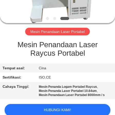
KUALITAS
HUBUNGI
KAMI
Mesin Penandaan Laser Portabel
PERMINTAAN
Mesin Penandaan Laser
PENAWARAN
Raycus Portabel
SITEMAP
Tempat asal:
Cina
Sertifikasi:
ISO,CE
PRIVACY
Cahaya Tinggi:
,
Mesin Penanda Logam Portabel Raycus
POLICY
,
Mesin Penanda Laser Portabel 10.64um
Mesin Penandaan Laser Portabel 8000mm / s
HUBUNGI KAMI!