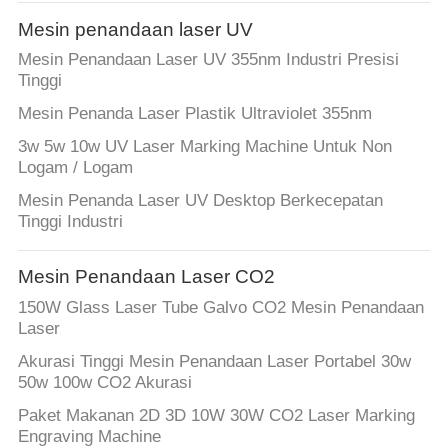
KUALITAS
Mesin penandaan laser UV
Mesin Penandaan Laser UV 355nm Industri Presisi
HUBUNGI
Tinggi
KAMI
Mesin Penanda Laser Plastik Ultraviolet 355nm
3w 5w 10w UV Laser Marking Machine Untuk Non
PERMINTAAN
Logam / Logam
PENAWARAN
Mesin Penanda Laser UV Desktop Berkecepatan
Tinggi Industri
SITEMAP
Mesin Penandaan Laser CO2
150W Glass Laser Tube Galvo CO2 Mesin Penandaan
PRIVACY
Laser
POLICY
Akurasi Tinggi Mesin Penandaan Laser Portabel 30w
50w 100w CO2 Akurasi
Paket Makanan 2D 3D 10W 30W CO2 Laser Marking
Engraving Machine