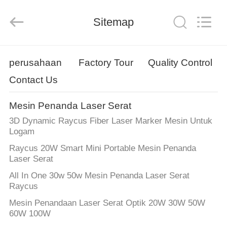
Silk
Road
Enterprise
Sitemap
Management
Services
Co.,LTD.
All
Rights
RUMAH
Reserved.
perusahaan
Factory Tour
Quality Control
Contact Us
PRODUK
Mesin Penanda Laser Serat
TENTANG
3D Dynamic Raycus Fiber Laser Marker Mesin Untuk
KAMI
Logam
Raycus 20W Smart Mini Portable Mesin Penanda
Laser Serat
TUR
All In One 30w 50w Mesin Penanda Laser Serat
PABRIK
Raycus
Mesin Penandaan Laser Serat Optik 20W 30W 50W
KONTROL
60W 100W