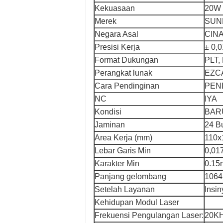
Kekuasaan
20W 
Merek
SUN
Negara Asal
CIN
Presisi Kerja
± 0,
Format Dukungan
PLT,
Perangkat lunak
EZC
Cara Pendinginan
PEN
NC
IYA
Kondisi
BAR
Jaminan
24 B
Area Kerja (mm)
110x
Lebar Garis Min
0,01
Karakter Min
0.1
Panjang gelombang
106
Setelah Layanan
Insin
Kehidupan Modul Laser
Frekuensi Pengulangan Laser:
20KH