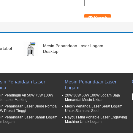
Mesin Penandaan Laser Logam
rtabel
Desktop
sin Penandaan Laser
Mesin Penandaan Laser
oda
Logam
in Pendingin Air 50W 75W 100W
20W 30W 50W 100W Logam Baja
de Laser Marking
Menandai Mesin Ukiran
in Penandaan Laser Diode Pompa
Mesin Penanda Laser Serat Logam
W Presisi Tinggi
Untuk Stainless Steel
in Penandaan Laser Bahan Logam
Raycus Mini Portable Laser Engraving
on Logam
Machine Untuk Logam