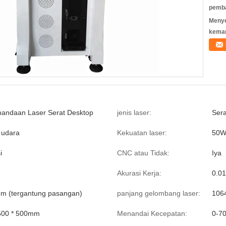
pemb
Meny
kema
nandaan Laser Serat Desktop
jenis laser:
Sera
 udara
Kekuatan laser:
50
i
CNC atau Tidak:
Iya
Akurasi Kerja:
0.0
m (tergantung pasangan)
panjang gelombang laser:
106
500 * 500mm
Menandai Kecepatan:
0-7