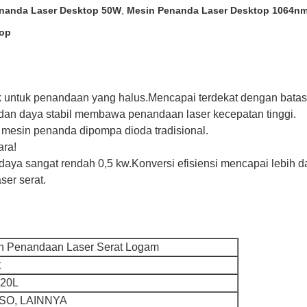
nanda Laser Desktop 50W
,
Mesin Penanda Laser Desktop 1064n
top
cok untuk penandaan yang halus.Mencapai terdekat dengan batas 
i dan daya stabil membawa penandaan laser kecepatan tinggi.
ari mesin penanda dipompa dioda tradisional.
ara!
aya sangat rendah 0,5 kw.Konversi efisiensi mencapai lebih d
ser serat.
n Penandaan Laser Serat Logam
t
20L
ISO, LAINNYA