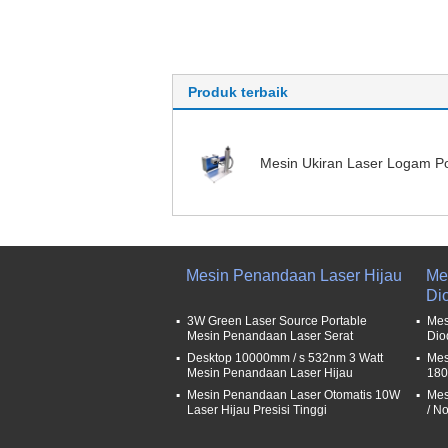
Produk terbaik
Mesin Ukiran Laser Logam Po
Mesin Penandaan Laser Hijau
Me
Di
3W Green Laser Source Portable
Mes
Mesin Penandaan Laser Serat
Dio
Desktop 10000mm / s 532nm 3 Watt
Mes
Mesin Penandaan Laser Hijau
180
Mesin Penandaan Laser Otomatis 10W
Mes
Laser Hijau Presisi Tinggi
/ N