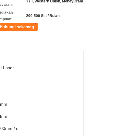
T / T, Western Union, MoneyGram
ayaran:
ediakan
200-500 Set / Bulan
mpuan:
Hubungi sekarang
t Laser
W
1mm
4nm
000mm / s