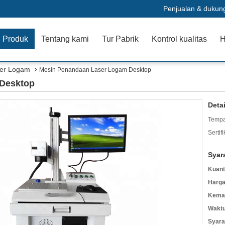
Penjualan & dukun
Produk
Tentang kami
Tur Pabrik
Kontrol kualitas
H
er Logam
Mesin Penandaan Laser Logam Desktop
Desktop
Deta
Tempa
Sertifi
Syar
Kuant
Harga
Kemas
Waktu
Syara