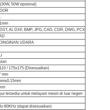
(30W, 50W opsional)
DOR
A
01mm
 DST, AI, DXF, BMP, JPG, CAD, CDR, DWG, PCX
AD
DINGINAN UDARA
U
ulan
110 / 175x175 (Disesuaikan)
7 mm
5mmx0.15mm
4nm
yur tersedia untuk melayani mesin di luar negeri
z-80KHz (dapat disesuaikan)