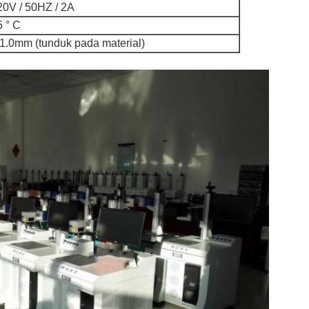
0V / 50HZ / 2A
5 ° C
-1.0mm (tunduk pada material)