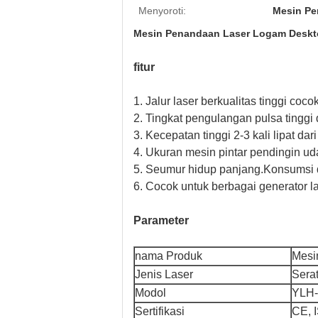
Menyoroti:
Mesin Pe
Mesin Penandaan Laser Logam Desk
fitur
1. Jalur laser berkualitas tinggi co
2. Tingkat pengulangan pulsa tingg
3. Kecepatan tinggi 2-3 kali lipat d
4. Ukuran mesin pintar pendingin ud
5. Seumur hidup panjang.Konsumsi d
6. Cocok untuk berbagai generator la
Parameter
nama Produk
Mesi
Jenis Laser
Sera
Modol
YLH-
Sertifikasi
CE, 