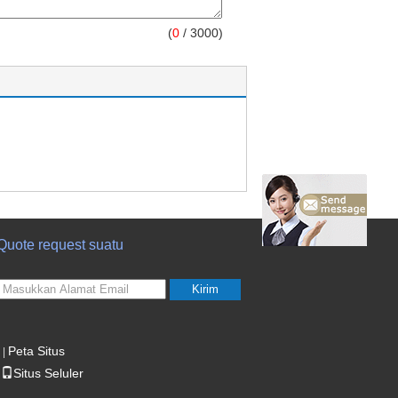
(
0
/ 3000)
Quote request suatu
Kirim
Peta Situs
|
Situs Seluler