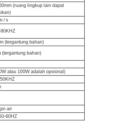
00mm (ruang lingkup lain dapat
ikan)
 / s
-80KHZ
m (tergantung bahan)
 (tergantung bahan)
0W atau 100W adalah opsional)
-50KHZ
m
in air
 50-60HZ