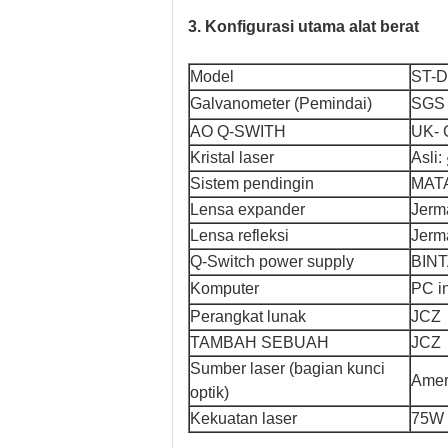
3. Konfigurasi utama alat berat
Model
ST-D
Galvanometer (Pemindai)
SGS
AO Q-SWITH
UK- 
Kristal laser
Asli:
Sistem pendingin
MATA
Lensa expander
Jerm
Lensa refleksi
Jerm
Q-Switch power supply
BIN
Komputer
PC i
Perangkat lunak
JCZ
TAMBAH SEBUAH
JCZ
Sumber laser (bagian kunci
Amer
optik)
Kekuatan laser
75W