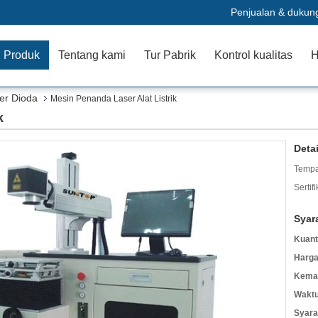
Penjualan & dukun
Produk
Tentang kami
Tur Pabrik
Kontrol kualitas
H
er Dioda
Mesin Penanda Laser Alat Listrik
k
Deta
Tempa
Sertifi
Syar
Kuant
Harga
Kemas
Waktu
Syara