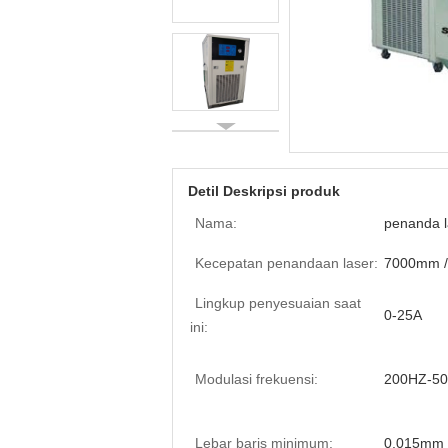
Detil Deskripsi produk
Nama:
penanda l
Kecepatan penandaan laser:
7000mm /
Lingkup penyesuaian saat
0-25A
ini:
Modulasi frekuensi:
200HZ-5
Lebar baris minimum:
0,015mm 