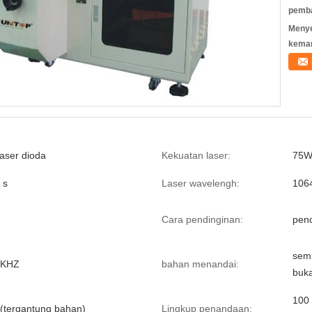
pemb
Meny
kema
aser dioda
Kekuatan laser:
75W
 s
Laser wavelengh:
106
Cara pendinginan:
pend
sem
0KHZ
bahan menandai:
buk
100 
(tergantung bahan)
Lingkup penandaan: