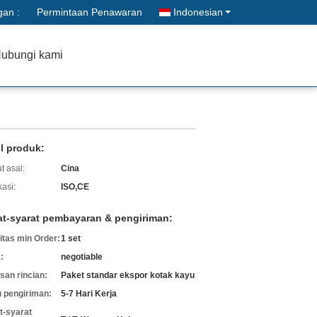
gan :
Permintaan Penawaran
Indonesian
ubungi kami
il produk:
t asal:
Cina
kasi:
ISO,CE
at-syarat pembayaran & pengiriman:
itas min Order:
1 set
:
negotiable
an rincian:
Paket standar ekspor kotak kayu
 pengiriman:
5-7 Hari Kerja
t-syarat