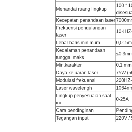
100 * 1
Menandai ruang lingkup
disesua
Kecepatan penandaan laser
7000mm
Frekuensi pengulangan
10KHZ
laser
Lebar baris minimum
0,015m
Kedalaman penandaan
≤0.3mm
tunggal maks
Min.karakter
0,1 mm
Daya keluaran laser
75W (5
Modulasi frekuensi
200HZ
Laser wavelengh
1064n
Lingkup penyesuaian saat
0-25A
ini
Cara pendinginan
Pending
Tegangan input
220V /