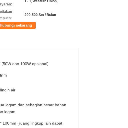
T / T, Western Union,
ayaran:
ediakan
200-500 Set / Bulan
mpuan:
Hubungi sekarang
 (50W dan 100W opsional)
4nm
ingin air
ua logam dan sebagian besar bahan
an logam
* 100mm (ruang lingkup lain dapat