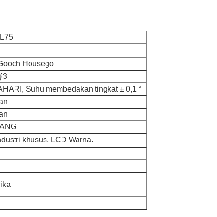
L75
Gooch Housego
 ∮3
HARI, Suhu membedakan tingkat ± 0,1 °
an
an
TANG
ndustri khusus, LCD Warna.
ika