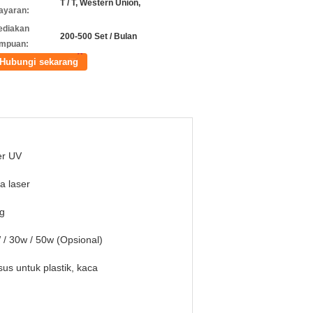
T / T, Western Union,
ayaran:
ediakan
200-500 Set / Bulan
mpuan:
Hubungi sekarang
er UV
a laser
g
/ 30w / 50w (Opsional)
us untuk plastik, kaca