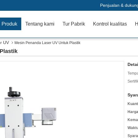
Penjualan & dukun
Produk
Tentang kami
Tur Pabrik
Kontrol kualitas
H
er UV
Mesin Penanda Laser UV Untuk Plastik
Plastik
Deta
Tempa
Sertifi
Syar
Kuant
Harga
Kemas
Waktu
Syara