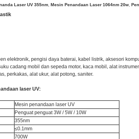
nanda Laser UV 355nm
,
Mesin Penandaan Laser 1064nm 20w
,
Pen
astik
elektronik, pengisi daya baterai, kabel listrik, aksesori kompu
ku cadang mobil dan sepeda motor, kaca mobil, alat instrumen, 
, perkakas, alat ukur, alat potong, saniter.
nandaan laser UV:
Mesin penandaan laser UV
Penguat penguat 3W / 5W / 10W
355nm
≤0.1mm
700W