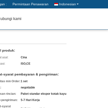
gan :
Permintaan Penawaran
Indonesian
ubungi kami
il produk:
t asal:
Cina
kasi:
ISO,CE
at-syarat pembayaran & pengiriman:
itas min Order:
1 set
:
negotiable
an rincian:
Paket standar ekspor kotak kayu
 pengiriman:
5-7 Hari Kerja
t-syarat