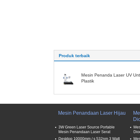
Produk terbaik
Mesin Penanda Laser UV Un
Plastik
Mesin Penandaan Laser Hijau
Me
Di
3W Green Laser Source Portable
Mes
Mesin Penandaan Laser Serat
Dio
Desktop 10000mm / s 532nm 3 Watt
Mes