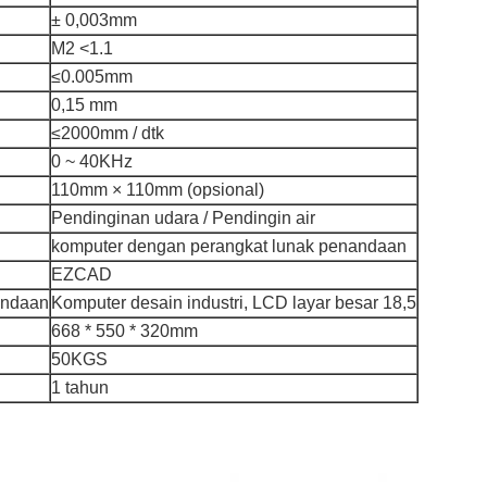
± 0,003mm
M2 <1.1
≤0.005mm
0,15 mm
≤2000mm / dtk
0 ~ 40KHz
110mm × 110mm (opsional)
Pendinginan udara / Pendingin air
komputer dengan perangkat lunak penandaan
EZCAD
andaan
Komputer desain industri, LCD layar besar 18,5
668 * 550 * 320mm
50KGS
1 tahun