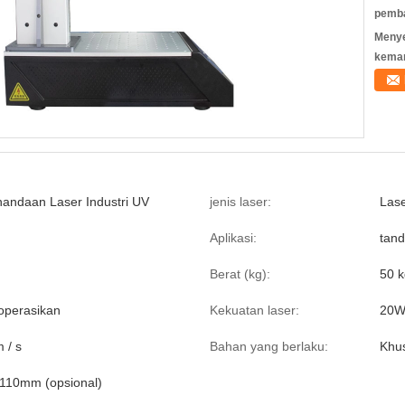
pemb
Meny
kema
andaan Laser Industri UV
jenis laser:
Las
Aplikasi:
tand
Berat (kg):
50 k
operasikan
Kekuatan laser:
20W 
 / s
Bahan yang berlaku:
Khus
110mm (opsional)