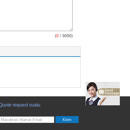
(
0
/ 3000)
Quote request suatu
Kirim