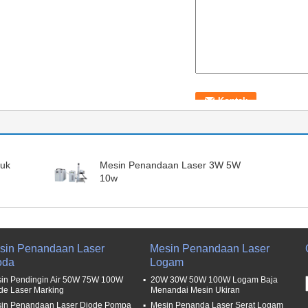
tuk
Mesin Penandaan Laser 3W 5W
10w
sin Penandaan Laser
Mesin Penandaan Laser
oda
Logam
in Pendingin Air 50W 75W 100W
20W 30W 50W 100W Logam Baja
de Laser Marking
Menandai Mesin Ukiran
in Penandaan Laser Diode Pompa
Mesin Penanda Laser Serat Logam