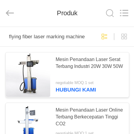
Silk
Road
Enterprise
Produk
Management
Services
Co.,LTD.
All
Rights
RUMAH
Reserved.
flying fiber laser marking machine
PRODUK
Mesin Penandaan Laser Serat
Terbang Industri 20W 30W 50W
TENTANG
KAMI
negotiable MOQ:1 set
HUBUNGI KAMI
TUR
PABRIK
Mesin Penandaan Laser Online
Terbang Berkecepatan Tinggi
CO2
KONTROL
negotiable MOQ:1 set